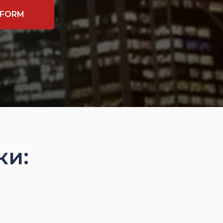
 FORM
ки: