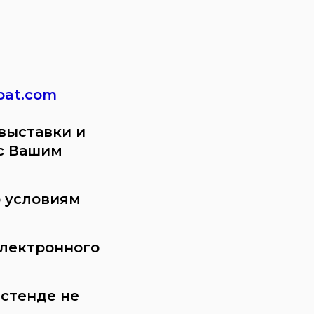
bat.com
выставки и
с Вашим
о условиям
электронного
 стенде не