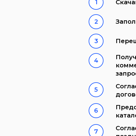
Скача
Запол
Переш
Получ
комме
запро
Согла
догов
Предо
катал
Согла